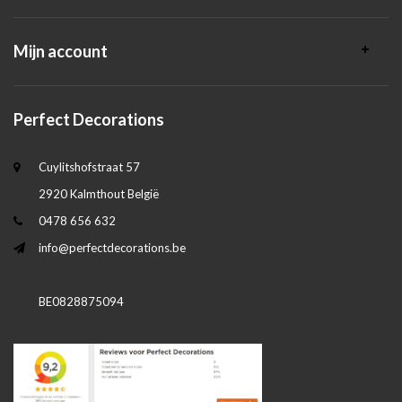
Mijn account
Perfect Decorations
Cuylitshofstraat 57
2920 Kalmthout België
0478 656 632
info@perfectdecorations.be
BE0828875094