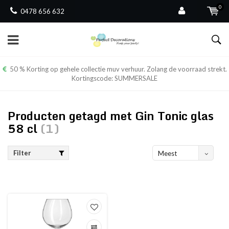
0
0478 656 632
50 % Korting op gehele collectie muv verhuur. Zolang de voorraad strekt.
Kortingscode: SUMMERSALE
Producten getagd met Gin Tonic glas
58 cl
(1)
Filter
Meest
bekeken