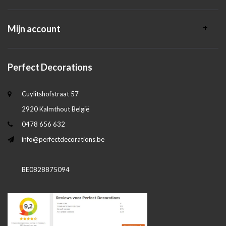
Mijn account
Perfect Decorations
Cuylitshofstraat 57
2920 Kalmthout België
0478 656 632
info@perfectdecorations.be
BE0828875094