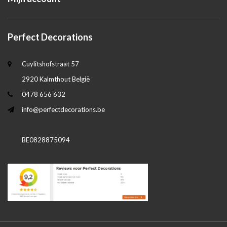
Perfect Decorations
Cuylitshofstraat 57
2920 Kalmthout België
0478 656 632
info@perfectdecorations.be
BE0828875094