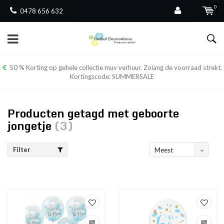
0
0478 656 632
50 % Korting op gehele collectie muv verhuur. Zolang de voorraad strekt.
Kortingscode: SUMMERSALE
Producten getagd met geboorte
jongetje
(3)
Filter
Meest
bekeken