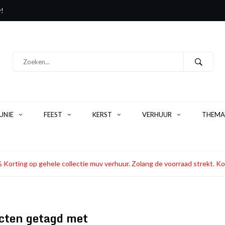
y!
NIE
FEEST
KERST
VERHUUR
THEMA
 Korting op gehele collectie muv verhuur. Zolang de voorraad strekt
cten getagd met