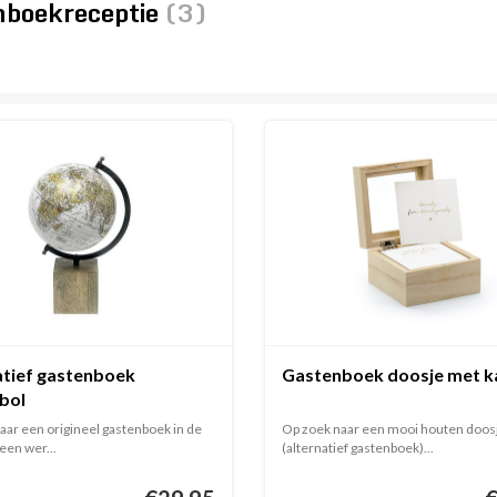
nboekreceptie
(3)
atief gastenboek
Gastenboek doosje met k
bol
aar een origineel gastenboek in de
Op zoek naar een mooi houten doos
een wer...
(alternatief gastenboek)...