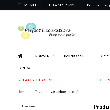
MENU
0478 656 632
Pimp your part
TROUWEN
BABYBORREL
COMMU
CONTACT
LAATSTE DAGEN!!
50 %
Home
Tags
gastenboekreceptie
Produ
Trouwen