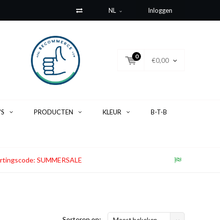
NL
Inloggen
0
€0,00
'S
PRODUCTEN
KLEUR
B-T-B
. Kortingscode: SUMMERSALE
Sorteren op:
Meest bekeken