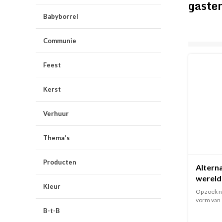
gaste
Babyborrel
Communie
Feest
Kerst
Verhuur
Thema's
Producten
Altern
wereld
Kleur
Op zoek n
vorm van 
B-t-B