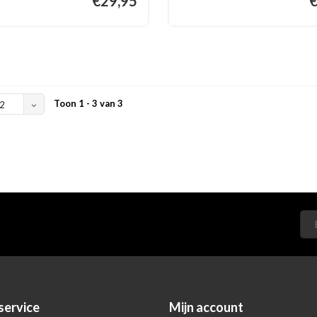
€29,95
Toon 1 - 3 van 3
2
service
Mijn account