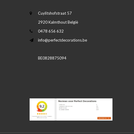
Cuylitshofstraat 57
2920 Kalmthout België
0478 656 632
info@perfectdecorations.be
BE0828875094