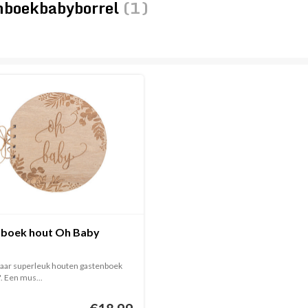
nboekbabyborrel
(1)
boek hout Oh Baby
aar superleuk houten gastenboek
. Een mus...