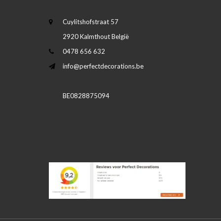
Cuylitshofstraat 57
2920 Kalmthout België
0478 656 632
info@perfectdecorations.be
BE0828875094