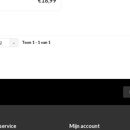
€18,99
Toon 1 - 1 van 1
2
service
Mijn account