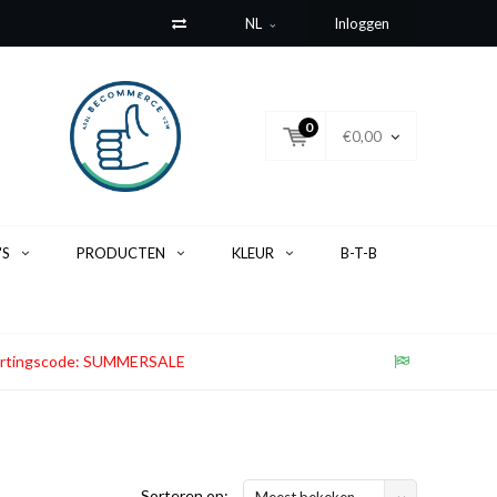
NL
Inloggen
0
€0,00
'S
PRODUCTEN
KLEUR
B-T-B
. Kortingscode: SUMMERSALE
Sorteren op:
Meest bekeken