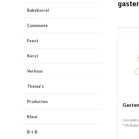
gaste
Babyborrel
Communie
Feest
Kerst
Verhuur
Thema's
Producten
Gasten
Kleur
Op zoek n
"Oh Baby"
B-t-B