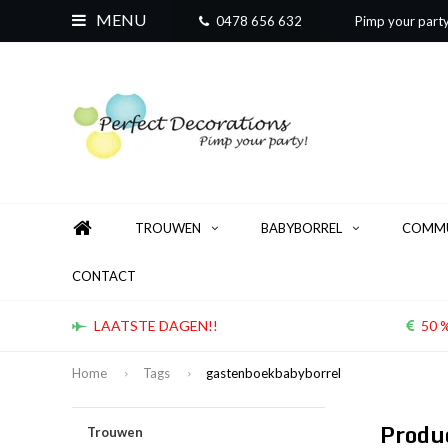
MENU
0478 656 632
Pimp your part
TROUWEN
BABYBORREL
COMMU
CONTACT
LAATSTE DAGEN!!
50 %
Home
Tags
gastenboekbabyborrel
Produ
Trouwen