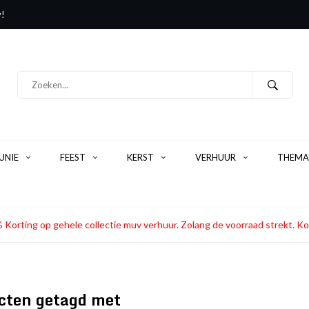
y!
NIE
FEEST
KERST
VERHUUR
THEMA
 Korting op gehele collectie muv verhuur. Zolang de voorraad strekt
cten getagd met