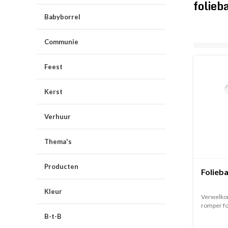
folieb
Babyborrel
Communie
Feest
Kerst
Verhuur
Thema's
Producten
Folieba
Kleur
Verwelkom
romper fol
B-t-B