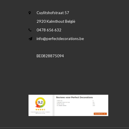
Cuylitshofstraat 57
2920 Kalmthout België
0478 656 632
info@perfectdecorations.be
BE0828875094