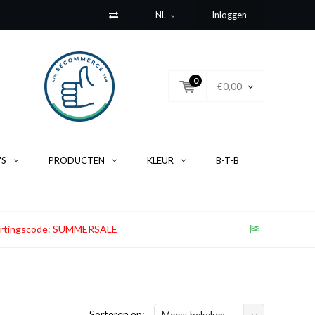
NL
Inloggen
0
€0,00
'S
PRODUCTEN
KLEUR
B-T-B
. Kortingscode: SUMMERSALE
Sorteren op:
Meest bekeken