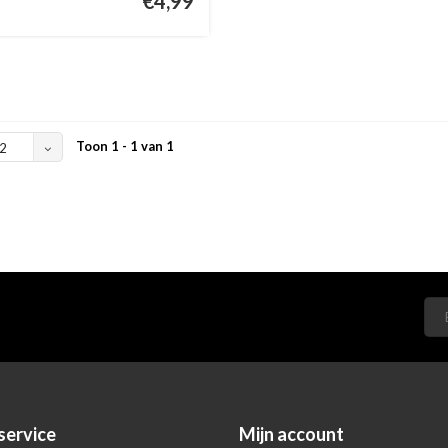
€4,99
Toon 1 - 1 van 1
2
service
Mijn account