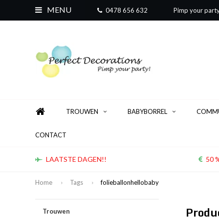
MENU
0478 656 632
Pimp your part
TROUWEN
BABYBORREL
COMMU
CONTACT
LAATSTE DAGEN!!
50 %
Home
Tags
folieballonhellobaby
Produ
Trouwen