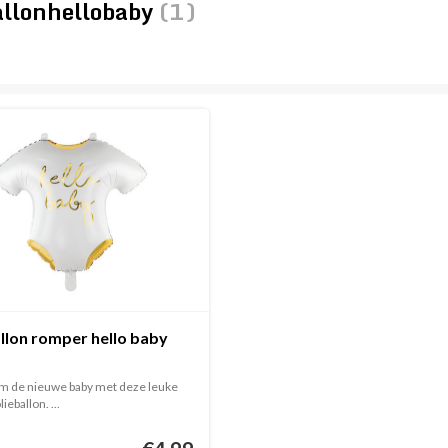
allonhellobaby
(1)
llon romper hello baby
 de nieuwe baby met deze leuke
ieballon. ...