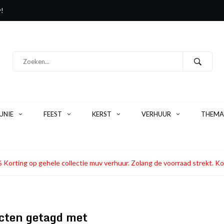
y!
NIE
FEEST
KERST
VERHUUR
THEMA
 Korting op gehele collectie muv verhuur. Zolang de voorraad strekt
cten getagd met