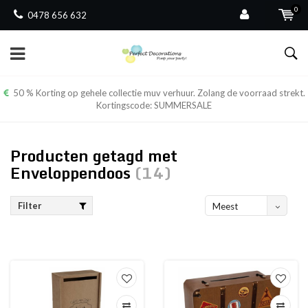
0
0478 656 632
50 % Korting op gehele collectie muv verhuur. Zolang de voorraad strekt.
Kortingscode: SUMMERSALE
Producten getagd met
Enveloppendoos
(14)
Filter
Meest
bekeken