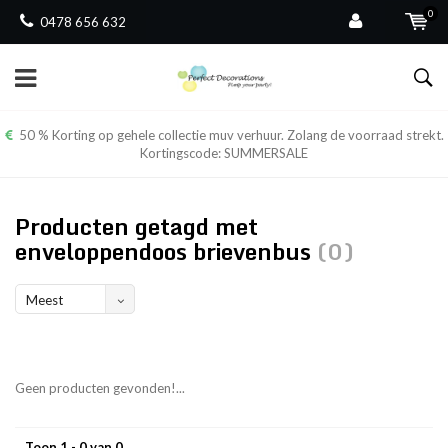
0
0478 656 632
50 % Korting op gehele collectie muv verhuur. Zolang de voorraad strekt.
Kortingscode: SUMMERSALE
Producten getagd met
enveloppendoos brievenbus
(0)
Meest
bekeken
Geen producten gevonden!...
Toon 1 - 0 van 0