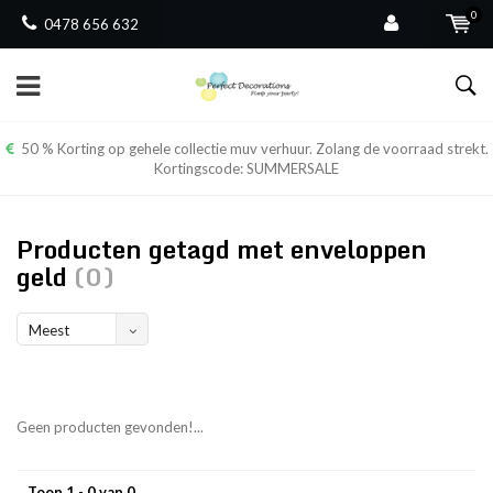
0
0478 656 632
50 % Korting op gehele collectie muv verhuur. Zolang de voorraad strekt.
Kortingscode: SUMMERSALE
Producten getagd met enveloppen
geld
(0)
Meest
bekeken
Geen producten gevonden!...
Toon 1 - 0 van 0