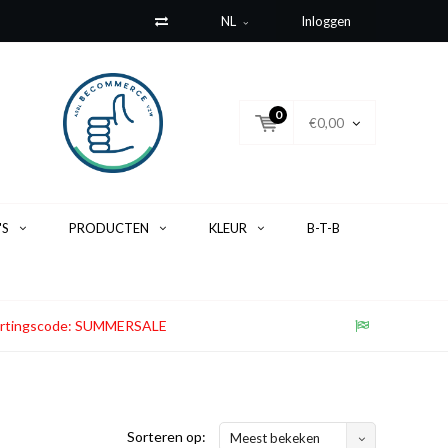
NL
Inloggen
0
€0,00
'S
PRODUCTEN
KLEUR
B-T-B
. Kortingscode: SUMMERSALE
Sorteren op:
Meest bekeken