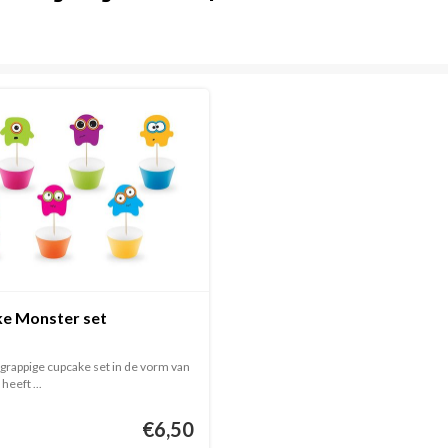
e Monster set
grappige cupcake set in de vorm van
eeft ...
€6,50