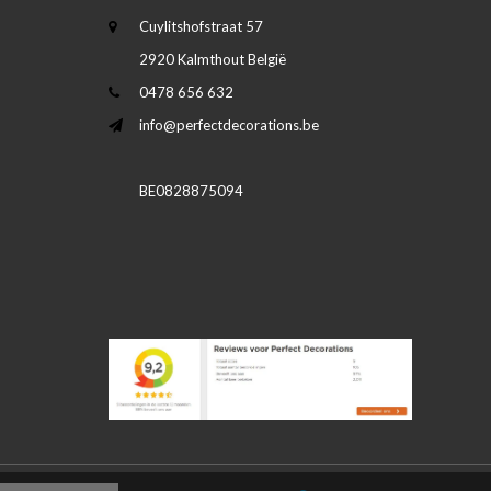
Cuylitshofstraat 57
2920 Kalmthout België
0478 656 632
info@perfectdecorations.be
BE0828875094