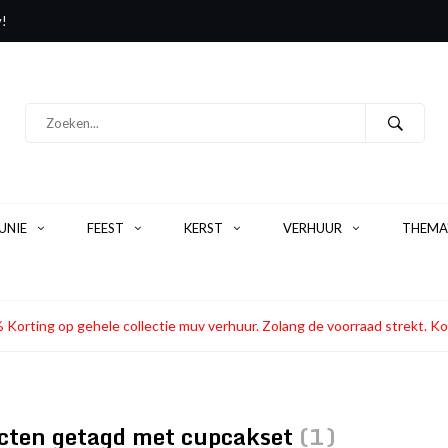
y!
NIE
FEEST
KERST
VERHUUR
THEMA
 Korting op gehele collectie muv verhuur. Zolang de voorraad strekt
cten getagd met cupcakset
(1)