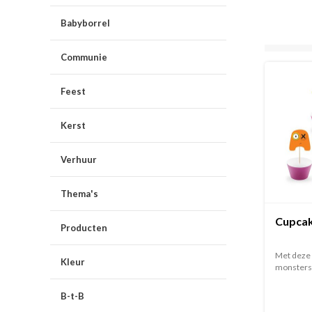
Babyborrel
Communie
Feest
Kerst
Verhuur
Thema's
Cupcak
Producten
Met deze 
Kleur
monsters h
B-t-B