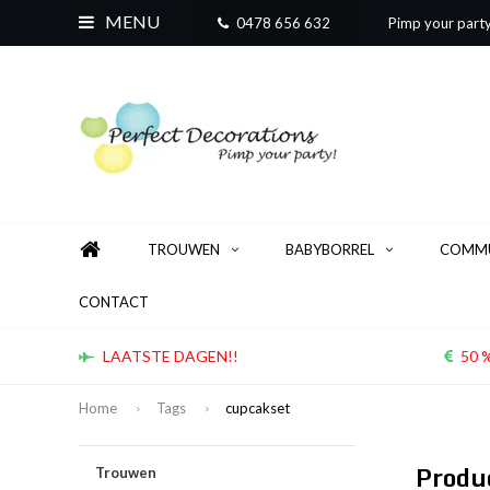
MENU
0478 656 632
Pimp your part
TROUWEN
BABYBORREL
COMMU
CONTACT
LAATSTE DAGEN!!
50 %
Home
Tags
cupcakset
Produ
Trouwen