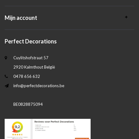
Mijn account
Perfect Decorations
Cuylitshofstraat 57
2920 Kalmthout België
0478 656 632
info@perfectdecorations.be
BE0828875094