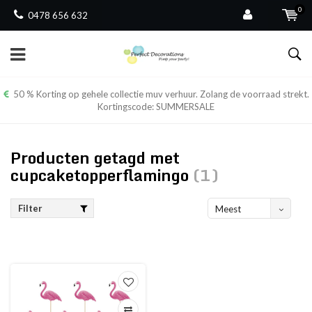
0
0478 656 632
50 % Korting op gehele collectie muv verhuur. Zolang de voorraad strekt.
Kortingscode: SUMMERSALE
Producten getagd met
cupcaketopperflamingo
(1)
Filter
Meest
bekeken