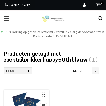
0
0478 656 632
50 % Korting op gehele collectie muv verhuur. Zolang de voorraad strekt.
Kortingscode: SUMMERSALE
Producten getagd met
cocktailprikkerhappy50thblauw
(1)
Filter
Meest
bekeken