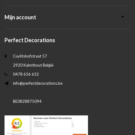
Mijn account
Perfect Decorations
Cuylitshofstraat 57
2920 Kalmthout België
0478 656 632
info@perfectdecorations.be
BE0828875094