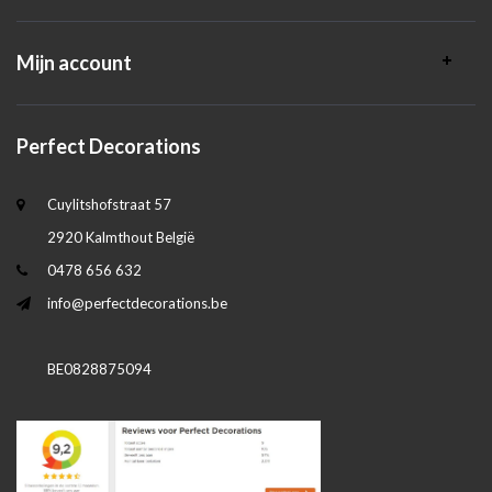
Mijn account
Perfect Decorations
Cuylitshofstraat 57
2920 Kalmthout België
0478 656 632
info@perfectdecorations.be
BE0828875094