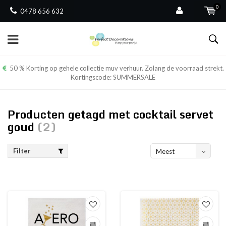
0
0478 656 632
50 % Korting op gehele collectie muv verhuur. Zolang de voorraad strekt.
Kortingscode: SUMMERSALE
Producten getagd met cocktail servet
goud
(2)
Filter
Meest
bekeken