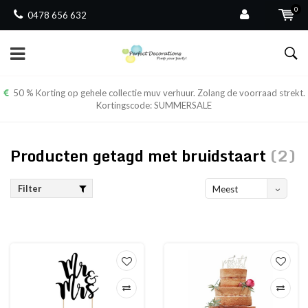
0
0478 656 632
50 % Korting op gehele collectie muv verhuur. Zolang de voorraad strekt.
Kortingscode: SUMMERSALE
Producten getagd met bruidstaart
(2)
Filter
Meest
bekeken