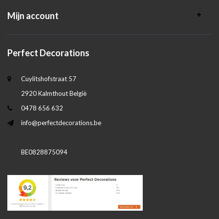
Mijn account
Perfect Decorations
Cuylitshofstraat 57
2920 Kalmthout België
0478 656 632
info@perfectdecorations.be
BE0828875094