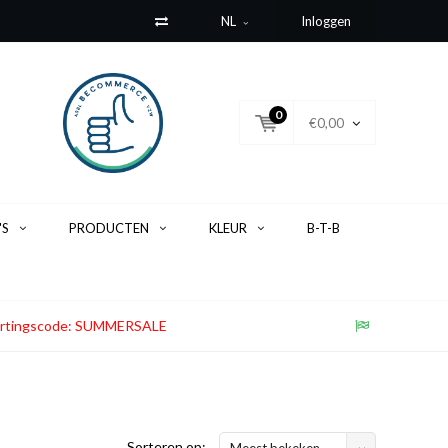
NL
Inloggen
0
€0,00
'S
PRODUCTEN
KLEUR
B-T-B
. Kortingscode: SUMMERSALE
Sorteren op:
Meest bekeken