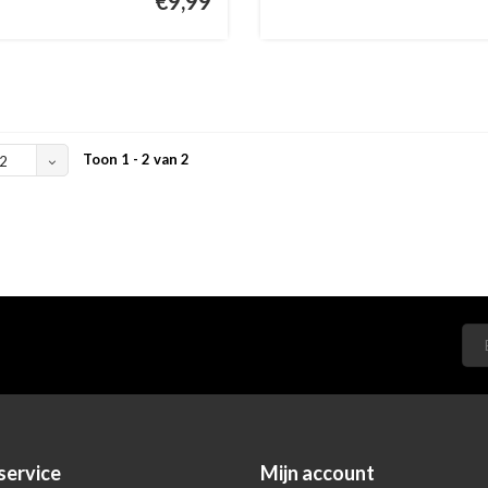
€9,99
Toon 1 - 2 van 2
2
service
Mijn account