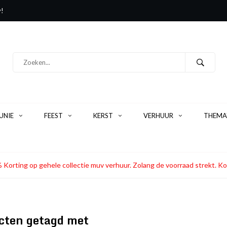
y!
NIE
FEEST
KERST
VERHUUR
THEMA
 Korting op gehele collectie muv verhuur. Zolang de voorraad strekt
cten getagd met