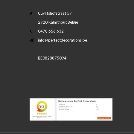
Cuylitshofstraat 57
2920 Kalmthout België
0478 656 632
info@perfectdecorations.be
BE0828875094