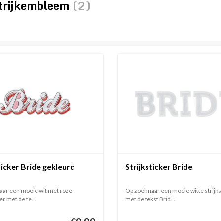
strijkembleem
(2)
ticker Bride gekleurd
Strijksticker Bride
aar een mooie wit met roze
Op zoek naar een mooie witte strijks
er met de te...
met de tekst Brid...