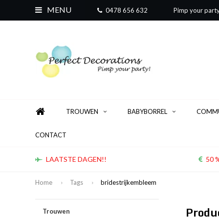
MENU
0478 656 632
Pimp your part
TROUWEN
BABYBORREL
COMMU
CONTACT
LAATSTE DAGEN!!
50 %
Home
Tags
bridestrijkembleem
Produ
Trouwen