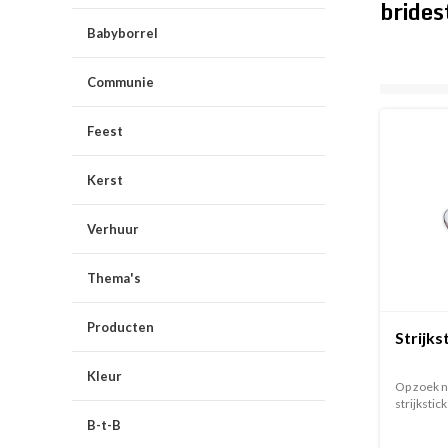
bride
Babyborrel
Communie
Feest
Kerst
Verhuur
Thema's
Producten
Strijks
Kleur
Op zoek n
strijkstick
B-t-B