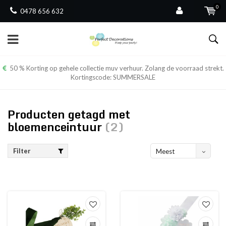
0
0478 656 632
50 % Korting op gehele collectie muv verhuur. Zolang de voorraad strekt.
Kortingscode: SUMMERSALE
Producten getagd met
bloemenceintuur
(2)
Filter
Meest
bekeken