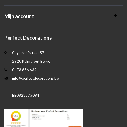
Mijn account
Perfect Decorations
Cuylitshofstraat 57
2920 Kalmthout België
0478 656 632
info@perfectdecorations.be
BE0828875094