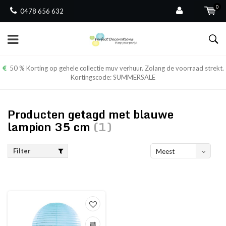
0
0478 656 632
50 % Korting op gehele collectie muv verhuur. Zolang de voorraad strekt.
Kortingscode: SUMMERSALE
Producten getagd met blauwe
lampion 35 cm
(1)
Filter
Meest
bekeken