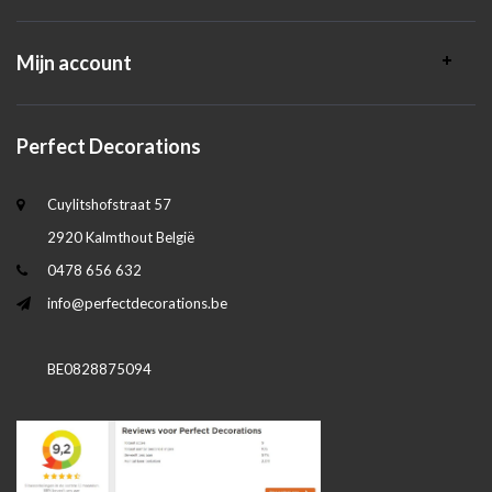
Mijn account
Perfect Decorations
Cuylitshofstraat 57
2920 Kalmthout België
0478 656 632
info@perfectdecorations.be
BE0828875094