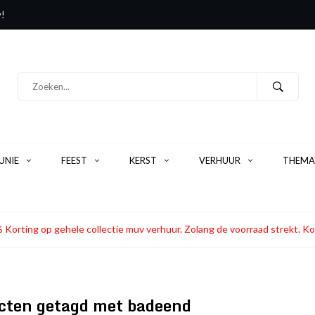
y!
NIE
FEEST
KERST
VERHUUR
THEMA
 Korting op gehele collectie muv verhuur. Zolang de voorraad strekt
cten getagd met badeend