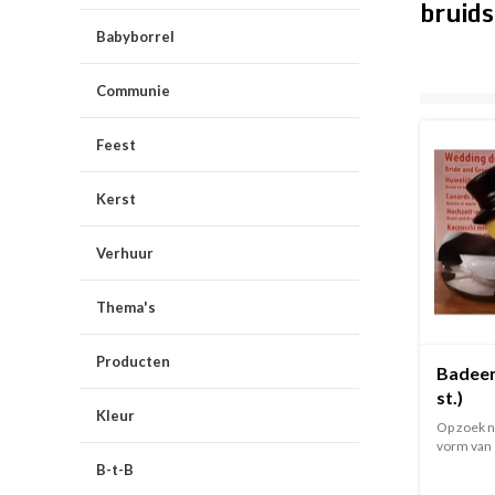
bruid
Babyborrel
Communie
Feest
Kerst
Verhuur
Thema's
Producten
Badeen
st.)
Kleur
Op zoek n
vorm van e
B-t-B