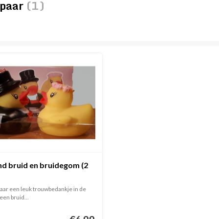
spaar
(1)
d bruid en bruidegom (2
aar een leuk trouwbedankje in de
en bruid...