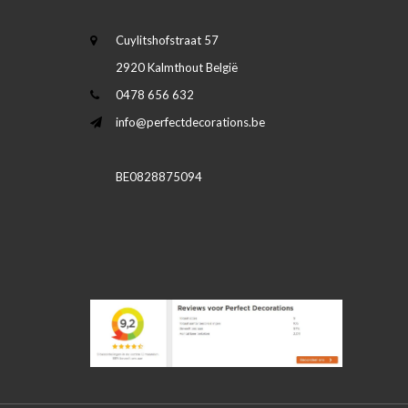
Cuylitshofstraat 57
2920 Kalmthout België
0478 656 632
info@perfectdecorations.be
BE0828875094