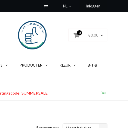
NL
Inloggen
0
€0,00
'S
PRODUCTEN
KLEUR
B-T-B
. Kortingscode: SUMMERSALE
Sorteren op:
Meest bekeken