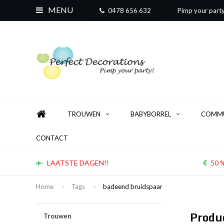
MENU
0478 656 632
Pimp your part
TROUWEN
BABYBORREL
COMMU
CONTACT
LAATSTE DAGEN!!
50 %
Home
Tags
badeend bruidspaar
Produ
Trouwen