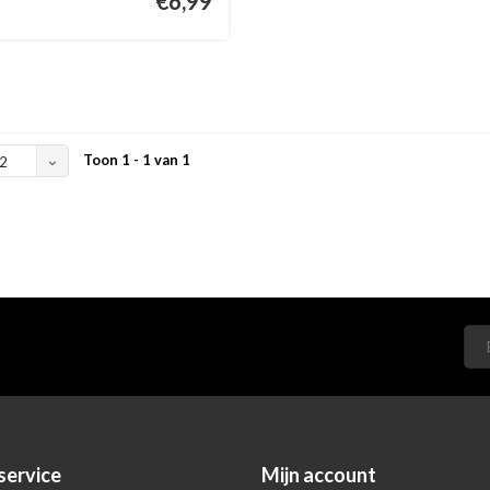
€6,99
Toon 1 - 1 van 1
2
service
Mijn account