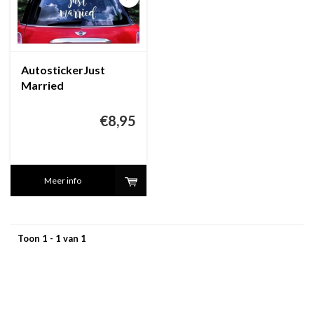
AutostickerJust
Married
€8,95
Meer info
Toon 1 - 1 van 1