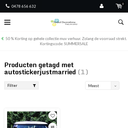
0
0478 656 632
50 % Korting op gehele collectie muv verhuur. Zolang de voorraad strekt.
Kortingscode: SUMMERSALE
Producten getagd met
autostickerjustmarried
(1)
Filter
Meest
bekeken