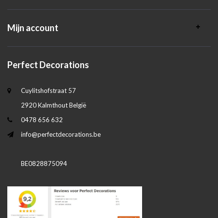
Mijn account
Perfect Decorations
Cuylitshofstraat 57
2920 Kalmthout België
0478 656 632
info@perfectdecorations.be
BE0828875094