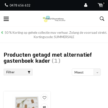
0
0478 656 632
50 % Korting op gehele collectie muv verhuur. Zolang de voorraad strekt.
Kortingscode: SUMMERSALE
Producten getagd met alternatief
gastenboek kader
(1)
Filter
Meest
bekeken