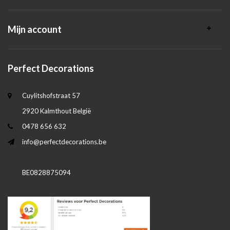
Mijn account
Perfect Decorations
Cuylitshofstraat 57
2920 Kalmthout België
0478 656 632
info@perfectdecorations.be
BE0828875094