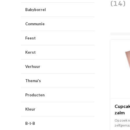
(14)
Babyborrel
Communie
Feest
Kerst
Verhuur
Thema's
Producten
Cupcak
Kleur
zalm
Op zoek n
B-t-B
zelfgemaa