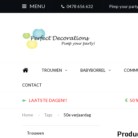
MENU
0478 656 632
Pimp your part
TROUWEN
BABYBORREL
COMMU
CONTACT
LAATSTE DAGEN!!
50 %
Home
Tags
50e verjaardag
Produ
Trouwen