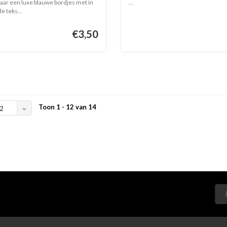
aar een luxe blauwe bordjes met in
...
e teks...
€3,50
Toon 1 - 12 van 14
2