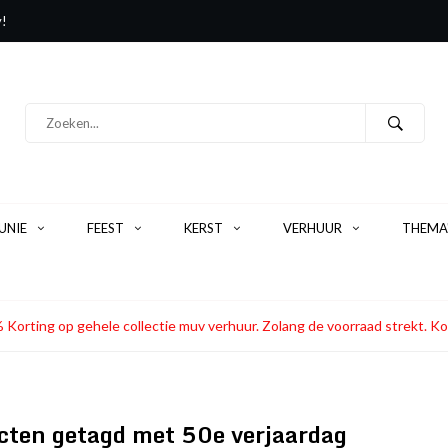
y!
NIE
FEEST
KERST
VERHUUR
THEMA
 Korting op gehele collectie muv verhuur. Zolang de voorraad strekt
cten getagd met 50e verjaardag