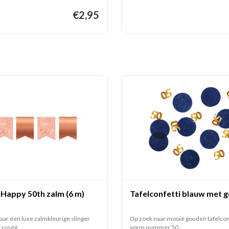
€2,95
 Happy 50th zalm (6 m)
Tafelconfetti blauw met 
aar een luxe zalmkleurige slinger
Op zoek naar mooie gouden tafelconf
 roség...
vorm nummer 50...