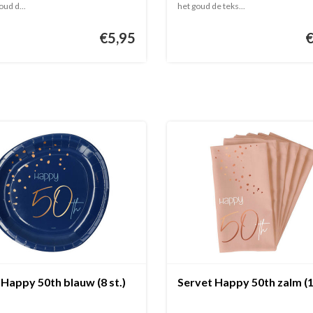
ud d...
het goud de teks...
€5,95
Happy 50th blauw (8 st.)
Servet Happy 50th zalm (10