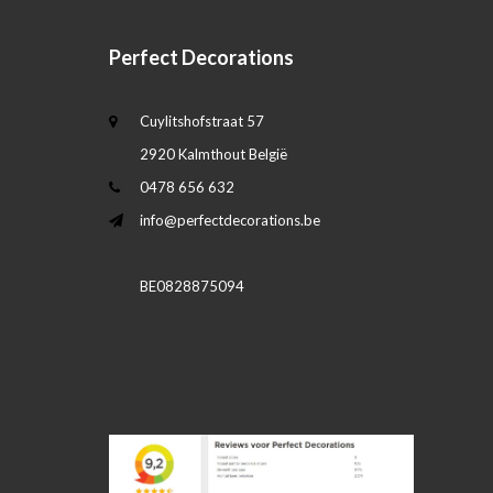
Perfect Decorations
Cuylitshofstraat 57
2920 Kalmthout België
0478 656 632
info@perfectdecorations.be
BE0828875094