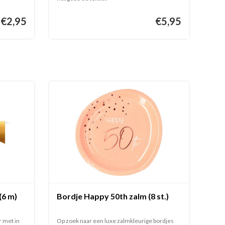
€2,95
€5,95
(6 m)
Bordje Happy 50th zalm (8 st.)
r met in
Op zoek naar een luxe zalmkleurige bordjes