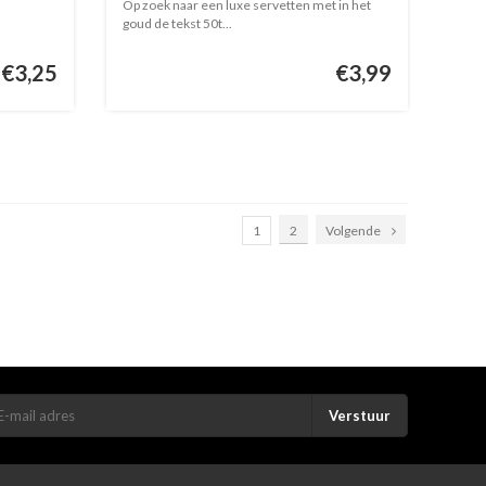
Op zoek naar een luxe servetten met in het
goud de tekst 50t...
€3,25
€3,99
1
2
Volgende
Verstuur