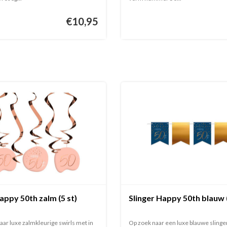
€10,95
appy 50th zalm (5 st)
Slinger Happy 50th blauw 
aar luxe zalmkleurige swirls met in
Op zoek naar een luxe blauwe slinge