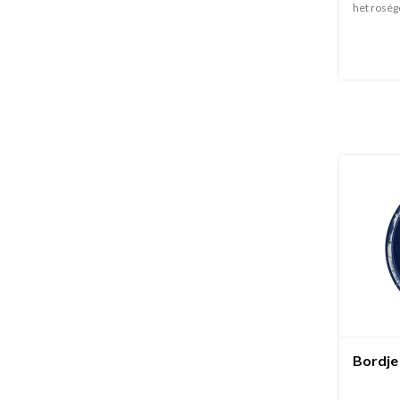
het roségo
Bordje 