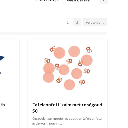
1
2
Volgende
0th
Tafelconfetti zalm met roségoud
50
Op zoek naar mooie roségouden tafelconfetti
in de vorm numm...