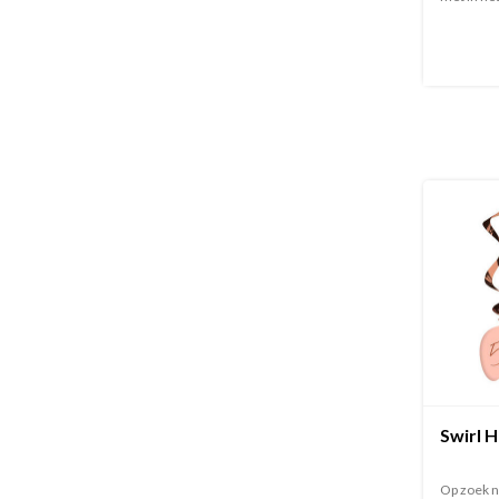
Swirl H
Op zoek n