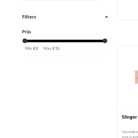
Filters
Prijs
Min
€0
Max
€15
Slinger
Op zoek n
met in het