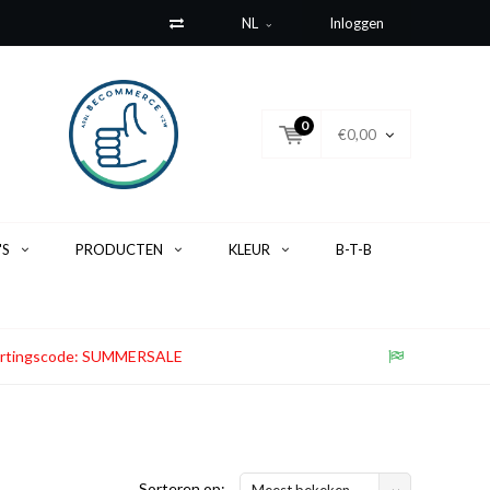
NL
Inloggen
0
€0,00
'S
PRODUCTEN
KLEUR
B-T-B
. Kortingscode: SUMMERSALE
Sorteren op:
Meest bekeken