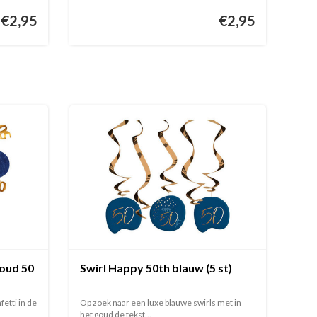
€2,95
€2,95
goud 50
Swirl Happy 50th blauw (5 st)
etti in de
Op zoek naar een luxe blauwe swirls met in
het goud de tekst...