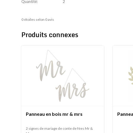
Quantité:
2
0
étoiles selon
0
avis
Produits connexes
Panneau en bois mr & mrs
Pannea
2 signes de mariage de conte de fées Mr &