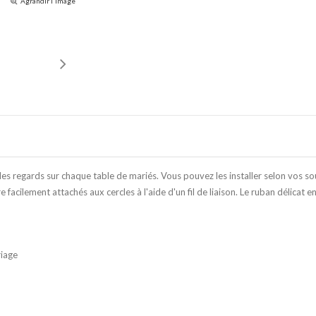
Agrandir l'image
 les regards sur chaque table de mariés. Vous pouvez les installer selon vos s
tre facilement attachés aux cercles à l'aide d'un fil de liaison. Le ruban délica
riage