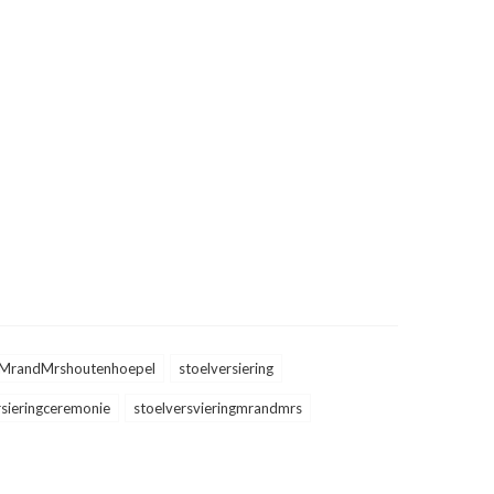
MrandMrshoutenhoepel
stoelversiering
rsieringceremonie
stoelversvieringmrandmrs