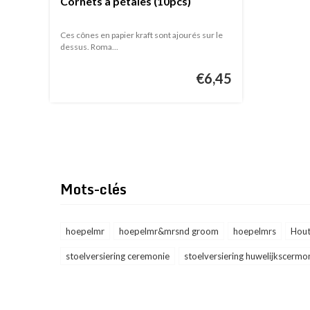
Cornets a pétales (10pcs)
Ces cônes en papier kraft sont ajourés sur le
dessus. Roma...
€6,45
Mots-clés
hoepelmr
hoepelmr&mrsnd groom
hoepelmrs
Hou
stoelversiering ceremonie
stoelversiering huwelijkscermo