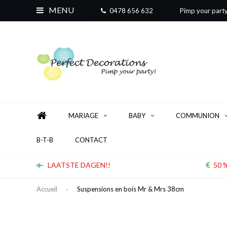
MENU
0478 656 632
Pimp your part
MARIAGE
BABY
COMMUNION
B-T-B
CONTACT
LAATSTE DAGEN!!
50 %
Accueil
Suspensions en bois Mr & Mrs 38cm