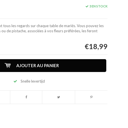
3 EN STOCK
t tous les regards sur chaque table de mariés. Vous pouvez les
 ou de pistache, associées à vos fleurs préférées, les feront
€18,99
AJOUTER AU PANIER
Snelle levertijd