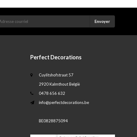
Envoyer
Perfect Decorations
Cuylitshofstraat 57
2920 Kalmthout België
0478 656 632
info@perfectdecorations.be
BE0828875094