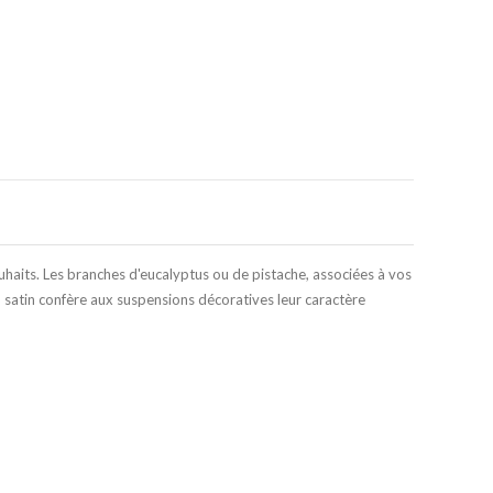
Agrandir l'image
ouhaits. Les branches d'eucalyptus ou de pistache, associées à vos
t en satin confère aux suspensions décoratives leur caractère