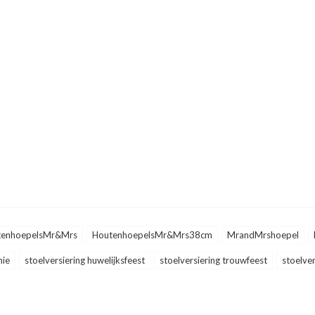
tenhoepelsMr&Mrs
HoutenhoepelsMr&Mrs38cm
MrandMrshoepel
nie
stoelversiering huwelijksfeest
stoelversiering trouwfeest
stoelve