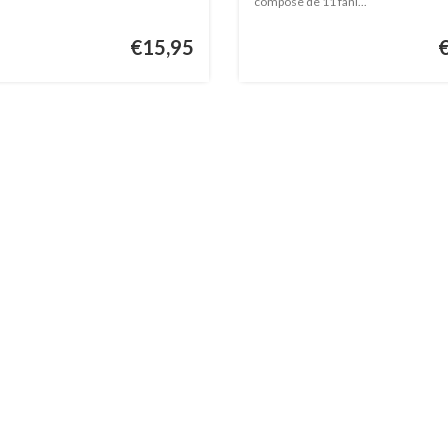
compose de 11 fani...
€15,95