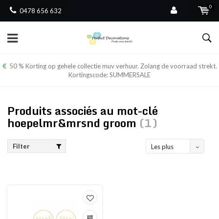
0
0478 656 632
50 % Korting op gehele collectie muv verhuur. Zolang de voorraad strekt.
Kortingscode: SUMMERSALE
Produits associés au mot-clé
hoepelmr&mrsnd groom
(1)
Filter
Les plus
vus