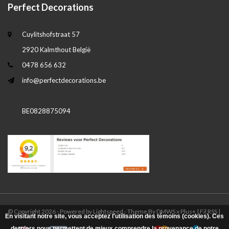
Perfect Decorations
Cuylitshofstraat 57
2920 Kalmthout België
0478 656 632
info@perfectdecorations.be
BE0828875094
© Copyright 2026 - Powered by
Lightspeed
- Theme By
DMWS
x
Plus+
|
Fil RSS
|
En visitant notre site, vous acceptez l'utilisation des témoins (cookies). Ces
derniers nous permettent de mieux comprendre la provenance de notre