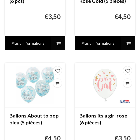
(6 pcs)
Rose Gold (5 pieces)
€3,50
€4,50
Plus d'informations
Plus d'informations
Ballons About to pop
Ballons its a girl rose
bleu (5 pièces)
(6 pièces)
€4,50
€3,50