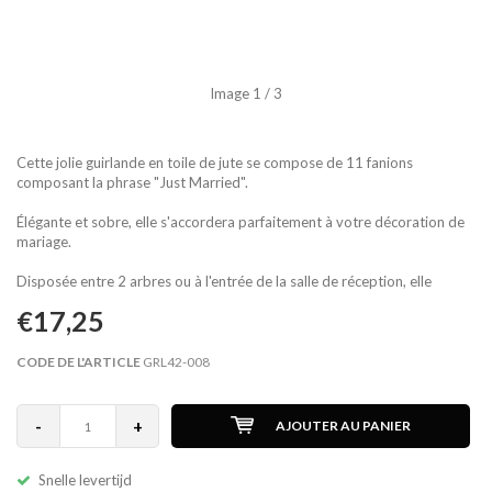
Image
1
/ 3
Cette jolie guirlande en toile de jute se compose de 11 fanions
composant la phrase "Just Married".
Élégante et sobre, elle s'accordera parfaitement à votre décoration de
mariage.
Disposée entre 2 arbres ou à l'entrée de la salle de réception, elle
€17,25
CODE DE L'ARTICLE
GRL42-008
-
+
AJOUTER AU PANIER
Snelle levertijd