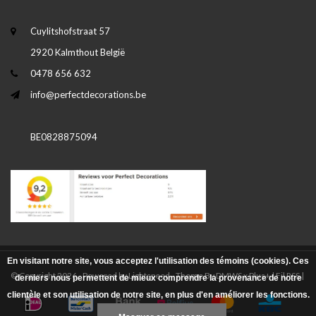
Cuylitshofstraat 57
2920 Kalmthout België
0478 656 632
info@perfectdecorations.be
BE0828875094
En visitant notre site, vous acceptez l'utilisation des témoins (cookies). Ces
© Copyright 2026 - Powered by
Lightspeed
- Theme By
DMWS
x
Plus+
|
Fil RSS
|
derniers nous permettent de mieux comprendre la provenance de notre
clientèle et son utilisation de notre site, en plus d'en améliorer les fonctions.