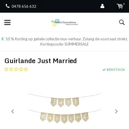
0
0478 656 632
50 % Korting op gehele collectie muv verhuur. Zolang de voorraad strekt.
Kortingscode: SUMMERSALE
Guirlande Just Married
8 EN STOCK