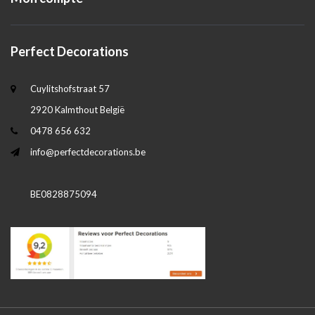
Perfect Decorations
Cuylitshofstraat 57
2920 Kalmthout België
0478 656 632
info@perfectdecorations.be
BE0828875094