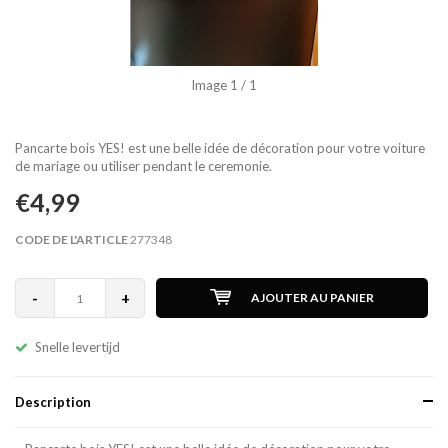
Image
1
/ 1
Pancarte bois YES! est une belle idée de décoration pour votre voiture
de mariage ou utiliser pendant le ceremonie.
€4,99
CODE DE L'ARTICLE
277348
-
+
AJOUTER AU PANIER
Snelle levertijd
Description