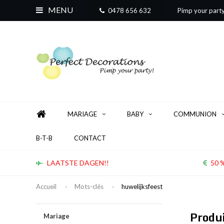
MENU
0478 656 632
Pimp your part
MARIAGE
BABY
COMMUNION
B-T-B
CONTACT
LAATSTE DAGEN!!
50 %
Accueil
Mots-clés
huwelijksfeest
Produi
Mariage