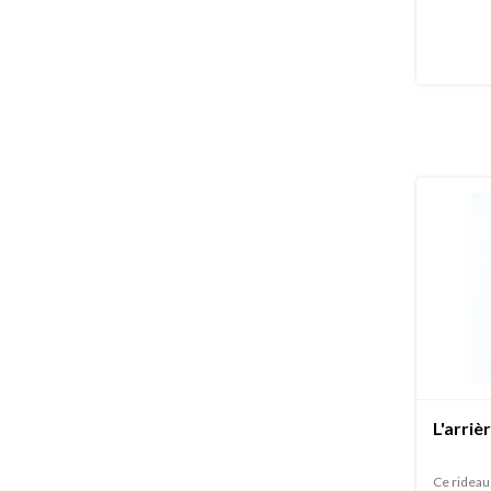
L'arriè
Ce rideau 