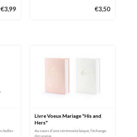
€3,99
€3,50
Livre Voeux Mariage "His and
Hers"
es bulles
Au cours d’une cérémonie laïque, l’échange
des voeux...