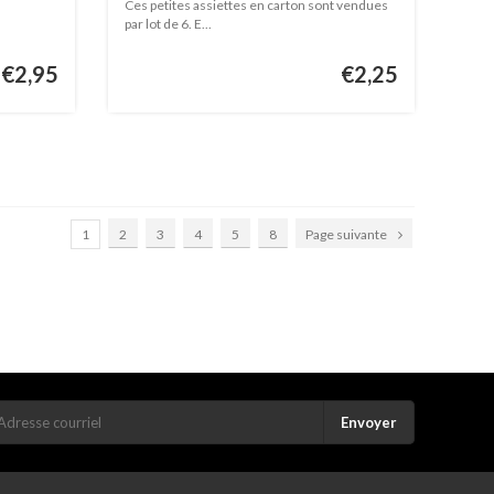
Ces petites assiettes en carton sont vendues
par lot de 6. E...
€2,95
€2,25
1
2
3
4
5
8
Page suivante
Envoyer