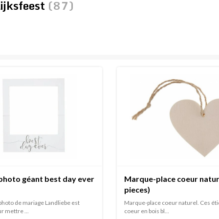
ijksfeest
(87)
photo géant best day ever
Marque-place coeur natur
pieces)
photo de mariage Landliebe est
Marque-place coeur naturel. Ces ét
ur mettre ...
coeur en bois bl...