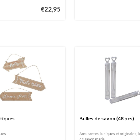
€22,95
étiques
Bulles de savon (48 pcs)
ques
Amusantes, ludiques et originales, l
de savon maria...