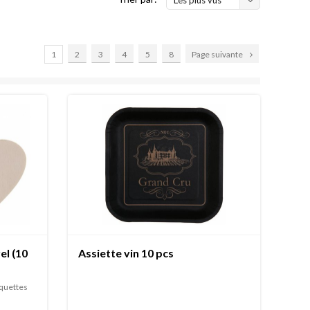
1
2
3
4
5
8
Page suivante
el (10
Assiette vin 10 pcs
iquettes