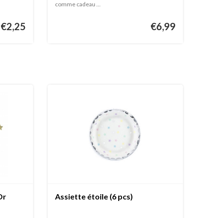
comme cadeau ...
€2,25
€6,99
Or
Assiette étoile (6 pcs)