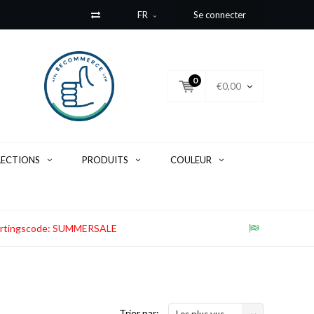
FR
Se connecter
0
€0,00
LECTIONS
PRODUITS
COULEUR
. Kortingscode: SUMMERSALE
Trier par:
Les plus vus