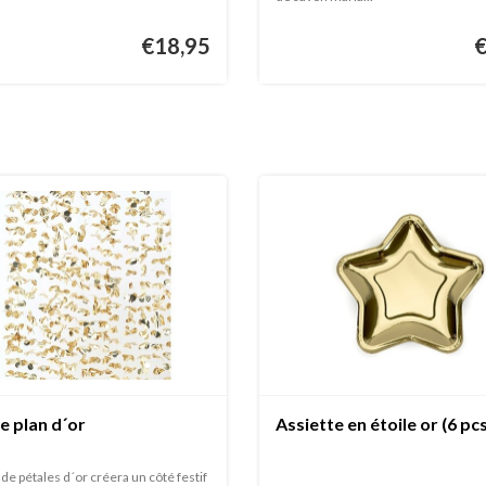
€18,95
re plan d´or
Assiette en étoile or (6 pc
de pétales d´or créera un côté festif