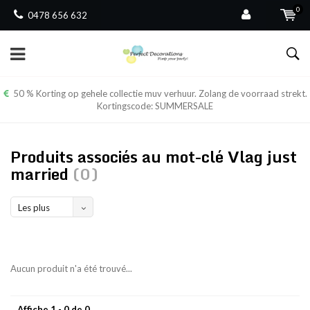
0
0478 656 632
50 % Korting op gehele collectie muv verhuur. Zolang de voorraad strekt.
Kortingscode: SUMMERSALE
Produits associés au mot-clé Vlag just
married
(0)
Les plus
vus
Aucun produit n'a été trouvé...
Affiche 1 - 0 de 0