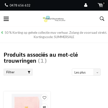
0
0478 656 632
50 % Korting op gehele collectie muv verhuur. Zolang de voorraad strekt.
Kortingscode: SUMMERSALE
Produits associés au mot-clé
trouwringen
(1)
Filter
Les plus
vus