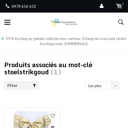
0
0478 656 632
50 % Korting op gehele collectie muv verhuur. Zolang de voorraad strekt.
Kortingscode: SUMMERSALE
Produits associés au mot-clé
stoelstrikgoud
(1)
Filter
Les plus
vus