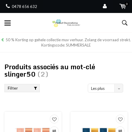
0
0478 656 632
50 % Korting op gehele collectie muv verhuur. Zolang de voorraad strekt.
Kortingscode: SUMMERSALE
Produits associés au mot-clé
slinger50
(2)
Filter
Les plus
vus