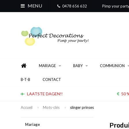
MENU
0478 656 632
Pimp your part
MARIAGE
BABY
COMMUNION
B-T-B
CONTACT
LAATSTE DAGEN!!
50 %
Accueil
Mots-clés
slinger prinses
Produi
Mariage