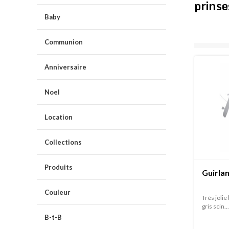
prins
Baby
Communion
Anniversaire
Noel
Location
Collections
Produits
Guirlan
Couleur
Très jolie
gris scin...
B-t-B