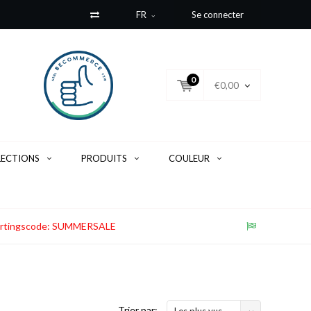
FR
Se connecter
0
€0,00
LECTIONS
PRODUITS
COULEUR
. Kortingscode: SUMMERSALE
Trier par:
Les plus vus