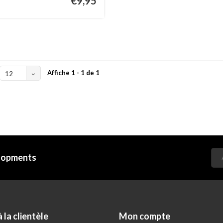
€9,95
Affiche 1 - 1 de 1
12
elopments
 la clientèle
Mon compte