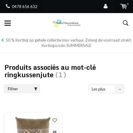
0
0478 656 632
50 % Korting op gehele collectie muv verhuur. Zolang de voorraad strekt.
Kortingscode: SUMMERSALE
Produits associés au mot-clé
ringkussenjute
(1)
Filter
Les plus
vus