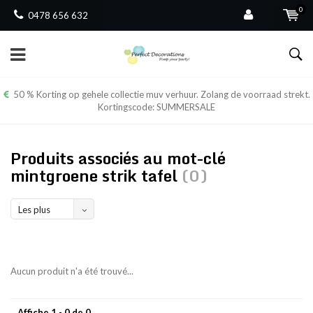
0
0478 656 632
50 % Korting op gehele collectie muv verhuur. Zolang de voorraad strekt.
Kortingscode: SUMMERSALE
Produits associés au mot-clé
mintgroene strik tafel
(0)
Les plus
vus
Aucun produit n'a été trouvé...
Affiche 1 - 0 de 0