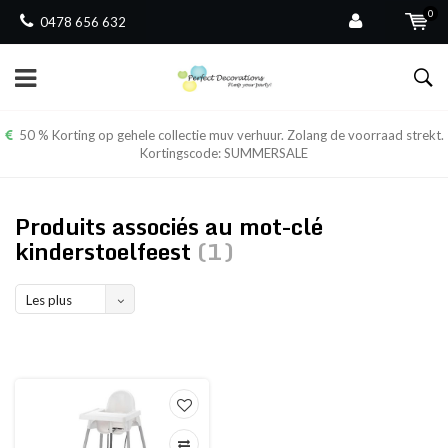
0
0478 656 632
50 % Korting op gehele collectie muv verhuur. Zolang de voorraad strekt.
Kortingscode: SUMMERSALE
Produits associés au mot-clé
kinderstoelfeest
(1)
Les plus
vus