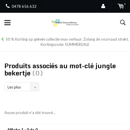
0
0478 656 632
50 % Korting op gehele collectie muv verhuur. Zolang de voorraad strekt.
Kortingscode: SUMMERSALE
Produits associés au mot-clé jungle
bekertje
(0)
Les plus
vus
Aucun produit n'a été trouvé...
Affiche 1 - 0 de 0