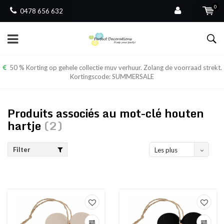
0
0478 656 632
50 % Korting op gehele collectie muv verhuur. Zolang de voorraad strekt.
Kortingscode: SUMMERSALE
Produits associés au mot-clé houten
hartje
(2)
Filter
Les plus
vus