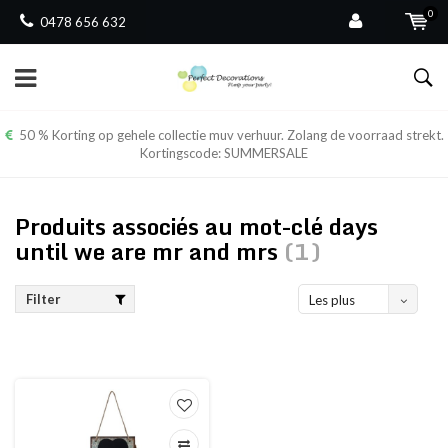
0
0478 656 632
50 % Korting op gehele collectie muv verhuur. Zolang de voorraad strekt.
Kortingscode: SUMMERSALE
Produits associés au mot-clé days
until we are mr and mrs
(1)
Filter
Les plus
vus