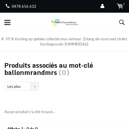
0
0478 656 632
50 % Korting op gehele collectie muv verhuur. Zolang de voorraad strekt.
Kortingscode: SUMMERSALE
Produits associés au mot-clé
ballonmrandmrs
(0)
Les plus
vus
Aucun produit n'a été trouvé...
Affiche 1 - 0 de 0