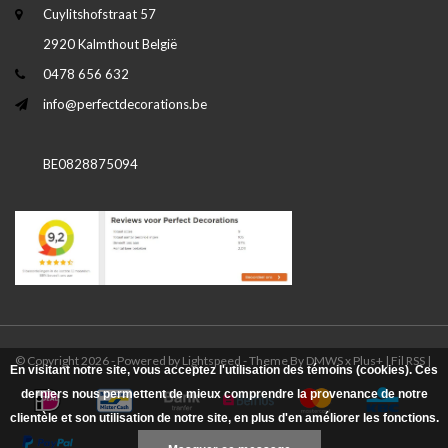
Cuylitshofstraat 57
2920 Kalmthout België
0478 656 632
info@perfectdecorations.be
BE0828875094
© Copyright 2026 - Powered by
Lightspeed
- Theme By
DMWS
x
Plus+
|
Fil RSS
|
En visitant notre site, vous acceptez l'utilisation des témoins (cookies). Ces
derniers nous permettent de mieux comprendre la provenance de notre
clientèle et son utilisation de notre site, en plus d'en améliorer les fonctions.