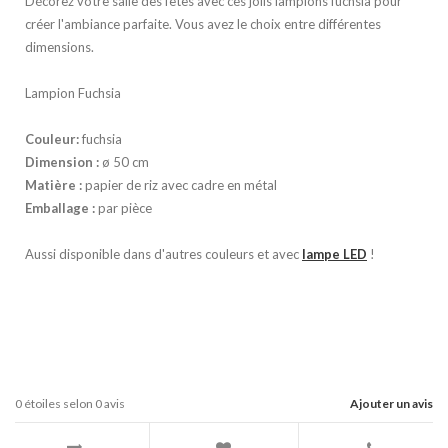
Décorez votre salle des fêtes avec ces jolis lampions fuchsia pour
créer l'ambiance parfaite. Vous avez le choix entre différentes
dimensions.
Lampion Fuchsia
Couleur:
fuchsia
Dimension :
ø 50 cm
Matière :
papier de riz avec cadre en métal
Emballage :
par pièce
Aussi disponible dans d'autres couleurs et avec
lampe LED
!
0
étoiles selon
0
avis
Ajouter un avis