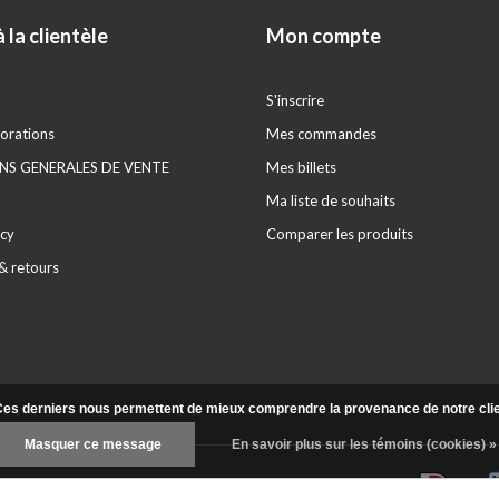
 la clientèle
Mon compte
S'inscrire
orations
Mes commandes
S GENERALES DE VENTE
Mes billets
Ma liste de souhaits
icy
Comparer les produits
& retours
. Ces derniers nous permettent de mieux comprendre la provenance de notre clientè
Masquer ce message
En savoir plus sur les témoins (cookies) »
Fil RSS
|
Perfect Decorations
9,2
/
10
-
45
beoordelingen op
Kiyoh