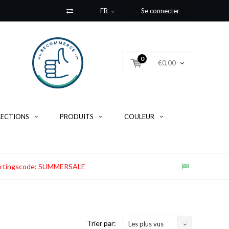
FR
Se connecter
0
€0,00
LECTIONS
PRODUITS
COULEUR
. Kortingscode: SUMMERSALE
Trier par:
Les plus vus