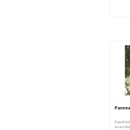
Pannea
À quel poi
en acryliqu