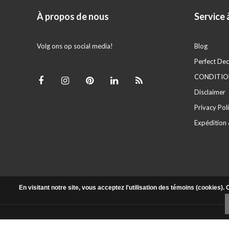
À propos de nous
Service à
Volg ons op social media!
Blog
Perfect Dec
CONDITION
Disclaimer
Privacy Pol
Expédition 
En visitant notre site, vous acceptez l'utilisation des témoins (cookies)
© Copyright 2026 - Powered by
Lightspeed
- Theme By
DMWS
x
Plus+
|