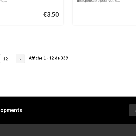
e,...
indispensable pour votre...
€3,50
Affiche 1 - 12 de 339
12
elopments