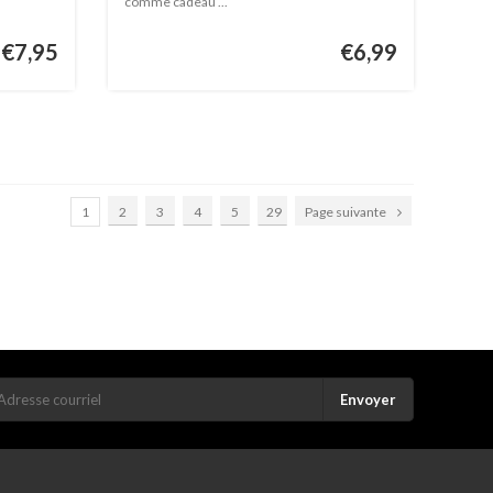
comme cadeau ...
€7,95
€6,99
1
2
3
4
5
29
Page suivante
Envoyer