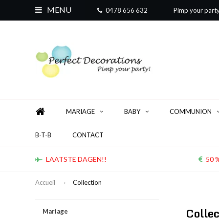
MENU
0478 656 632
Pimp your part
MARIAGE
BABY
COMMUNION
B-T-B
CONTACT
LAATSTE DAGEN!!
50 %
Accueil
Collection
Colle
Mariage