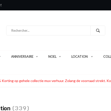
y!
ANNIVERSAIRE
NOEL
LOCATION
COL
 Korting op gehele collectie muv verhuur. Zolang de voorraad strekt
ction
(339)