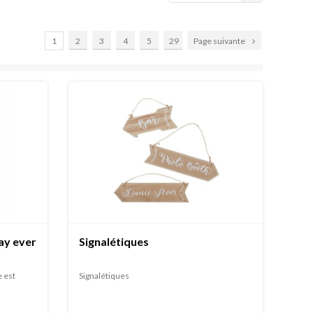
1
2
3
4
5
29
Page suivante
ay ever
Signalétiques
 est
Signalétiques