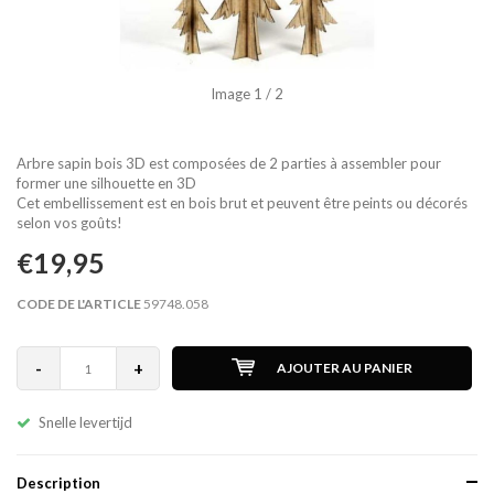
Image
1
/ 2
Arbre sapin bois 3D est composées de 2 parties à assembler pour
former une silhouette en 3D
Cet embellissement est en bois brut et peuvent être peints ou décorés
selon vos goûts!
€19,95
CODE DE L'ARTICLE
59748.058
-
+
AJOUTER AU PANIER
Snelle levertijd
Description