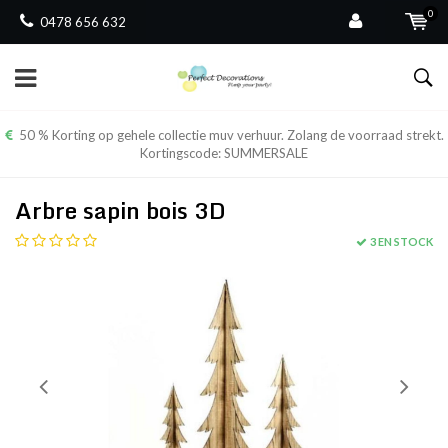
0
0478 656 632
50 % Korting op gehele collectie muv verhuur. Zolang de voorraad strekt.
Kortingscode: SUMMERSALE
Arbre sapin bois 3D
3 EN STOCK